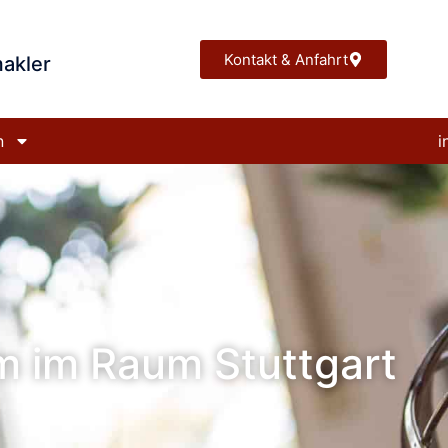
Kontakt & Anfahrt
akler
n
i
m im Raum Stuttgart