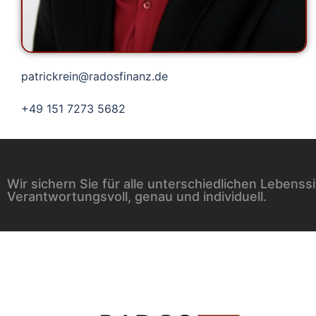
patrickrein@radosfinanz.de
+49 151 7273 5682
Wir sichern Sie für alle unterschiedlichen Lebenss
Verantwortungsvoll, genau und individuell.