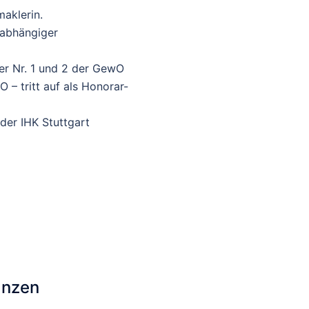
maklerin.
unabhängiger
der Nr. 1 und 2 der GewO
 – tritt auf als Honorar-
 der IHK Stuttgart
anzen